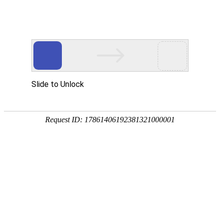
首页
|
Home
抢占NFC果汁新风口：一条复合果汁生产线如何助
您赢在起跑线？
关于我们
|
About us
为什么NFC果汁正在改写饮料行业规则？
2025年，全球NFC果汁市场规模达到4.65万亿美元，预计到
产品中心
公司简介
|
Products
2034年将突破8.05万亿美元，年复合增长率高达6.28% 。
荣誉资质
案例展示
果蔬汁加工生产线
|
Case
在中国，健康饮料市场正经历从“好喝”向“喝好”的深度转型。“配料
表干净”、“天然”、“无添加”已成为消费者评价饮料时的重要考量 。
发展历程
果蔬酱加工生产线
新闻资讯
案例展示
NFC（非浓缩还原）果汁作为清洁标签饮料的首驱，正以每年超
|
News
40%的增速成为行业增长引擎 。
果蔬干、果脯加工生产线
案例视频
联系我们
公司新闻
|
Contact us
问题是：您的生产线，准备好迎接这场变革了吗？
奶茶、果茶配料加工生产线
行业动态
EN
联系方式
|
EN
2026-03-04 18:08:16
160
乳制品、饮料加工生产线
常见问题
在线留言