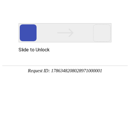
首页
|
Home
加拿大浓缩苹果汁
关于我们
|
About us
浓缩苹果汁发货现场。上海果丰机械于6月14号发出了一批去往加
拿大的浓缩苹果汁生产线。
产品中心
公司简介
|
Products
2022-06-20 09:55:28
52
荣誉资质
案例展示
果蔬汁加工生产线
|
Case
发展历程
果蔬酱加工生产线
新闻资讯
案例展示
|
News
果蔬干、果脯加工生产线
案例视频
联系我们
公司新闻
|
Contact us
奶茶、果茶配料加工生产线
行业动态
EN
联系方式
|
EN
乳制品、饮料加工生产线
常见问题
在线留言