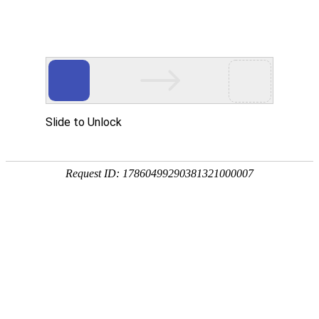
首页
|
Home
沪上阿姨现场视频
关于我们
|
About us
沪上阿姨现场视频
想了解更多果蔬加工内容请留下您的联系方式，稍后会有专员与您
取得联系
产品中心
公司简介
|
Products
2023-07-12 13:44:59
58
荣誉资质
案例展示
果蔬汁加工生产线
|
Case
发展历程
果蔬酱加工生产线
新闻资讯
案例展示
|
News
果蔬干、果脯加工生产线
案例视频
联系我们
公司新闻
|
Contact us
奶茶、果茶配料加工生产线
行业动态
EN
联系方式
|
EN
乳制品、饮料加工生产线
常见问题
在线留言